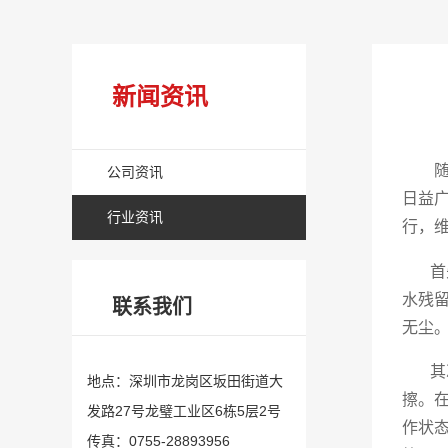
新闻资讯
公司资讯
日益
行业资讯
行，
首先
水残
联系我们
无尘
其次
地点：深圳市龙岗区坂田街道大
擦。
发路27号龙璧工业区6栋5层2号
作状
传真：0755-28893956