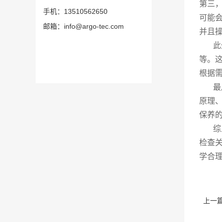
第三
手机：13510562650
可能
邮箱：info@argo-tec.com
并且
此外
等。
根据
最后
原理
保养
综上
检查
学合
上一