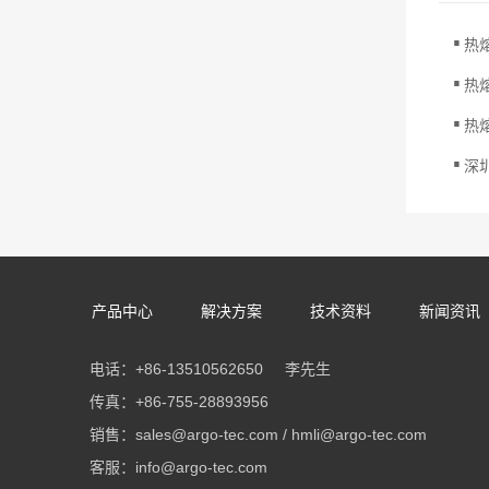
.
热
.
热
.
热
.
深
产品中心
解决方案
技术资料
新闻资讯
电话：+86-13510562650 李先生
传真：+86-755-28893956
销售：sales@argo-tec.com / hmli@argo-tec.com
客服：info@argo-tec.com