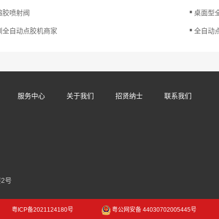
.
熔胶喷射阀
桌面型
.
圳全自动点胶机商家
全自动
服务中心
关于我们
招贤纳士
联系我们
2号
粤ICP备2021124180号
粤公网安备 44030702005445号