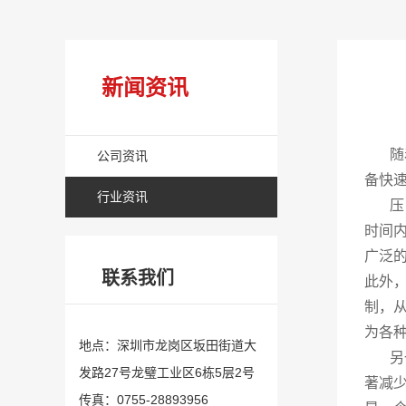
新闻资讯
随着
公司资讯
备快
行业资讯
压电
时间
广泛
联系我们
此外
制，
为各
地点：深圳市龙岗区坂田街道大
另一
发路27号龙璧工业区6栋5层2号
著减
传真：0755-28893956