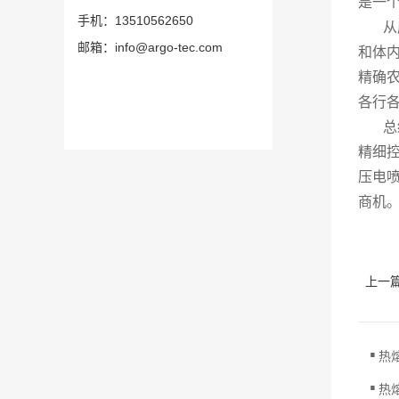
是一
手机：13510562650
从应
邮箱：info@argo-tec.com
和体
精确
各行
总结
精细
压电
商机
上一
.
热
.
热